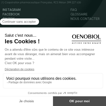
(1) Coopération pharmaceutique Française, RCS Melun 399 227 636
INSTAGRAM
FAQ
FACEBOOK
GLOSSAIRE
TIKTOK
NOUS CONTACTER
YOUTUBE
Mentions légales
Conditions Générales d’Utilisation
Politique en matière de cookies
© 2024 Oenobiol Paris
POUR VOTRE SANTÉ, MANGEZ AU MOINS CINQ FRUITS ET LÉGUMES PAR JOUR -
WWW.MANGERBOUGER.FR
Les complément alimentaires doivent être utilisés dans le cadre d'un mode de vie sain et
ne pas être utilisés comme substituts d'un régimes alimentaire varié et équilibré.
Réservé à l'adulte. Consulter attentivement l'étiquetage des produits avant l'utilisation.