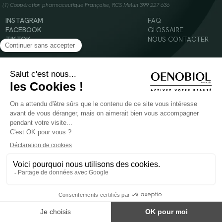
(1) Coopération pharmaceutique Française, RCS Melun 399 227 636
INSTAGRAM
FAQ
FACEBOOK
GLOSSAIRE
TIKTOK
NOUS CONTACTER
YOUTUBE
Mentions légales
Conditions Générales d’Utilisation
Politique en matière de cookies
© 2024 Oenobiol Paris
POUR VOTRE SANTÉ, MANGEZ AU MOINS CINQ FRUITS ET LÉGUMES PAR JOUR -
WWW.MANGERBOUGER.FR
Les complément alimentaires doivent être utilisés dans le cadre d'un mode de vie sain et
ne pas être utilisés comme substituts d'un régimes alimentaire varié et équilibré.
Réservé à l'adulte. Consulter attentivement l'étiquetage des produits avant l'utilisation.