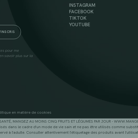
INSTAGRAM
FACEBOOK
TIKTOK
YOUTUBE
lies pour me
n savoir plus sur la
litique en matière de cookies
SANTÉ, MANGEZ AU MOINS CINQ FRUITS ET LÉGUMES PAR JOUR - WWW.MAN
sés dans le cadre d'un mode de vie sain et ne pas être utilisés comme substitu
ervé à l'adulte. Consulter attentivement l'étiquetage des produits avant l'utilisat