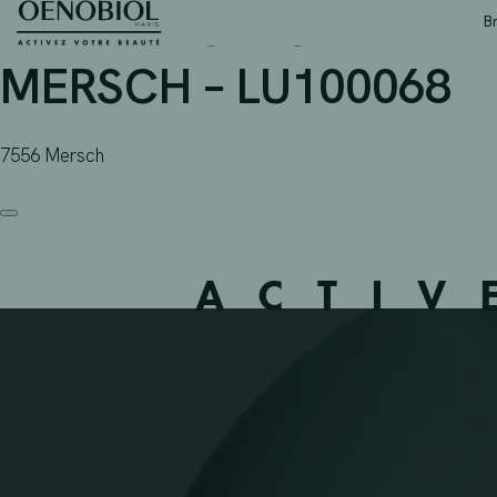
PHARMACIE CENTRALE 
Skip
B
to
content
MERSCH – LU100068
7556 Mersch
ACTIV