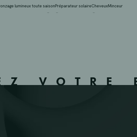
– MERSCH – LU100068
ronzage lumineux toute saison
Préparateur solaire
Cheveux
Minceur
EZ VOTRE 