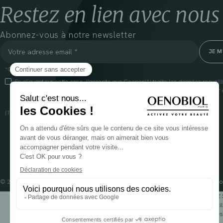
Restez en lien avec nous
Abonnez-vous à notre newsletter
*Champs obligatoires
En cliquant sur cette case, j’accepte que Cooper(1) traite les données recueil
communiquer des informations commerciales sur ses produits et offres. Pour e
gestion de vos données et vos droits, rendez-vous
ici
(1) Coopération pharmaceutique Française, RCS Melun 399 227 636
© 2024 OENOBIOL PARIS
Mentions légales
Conditions Générales d’Utilisation
Po
POUR VOTRE 
Les complément alimentaires doivent être utili
Rés