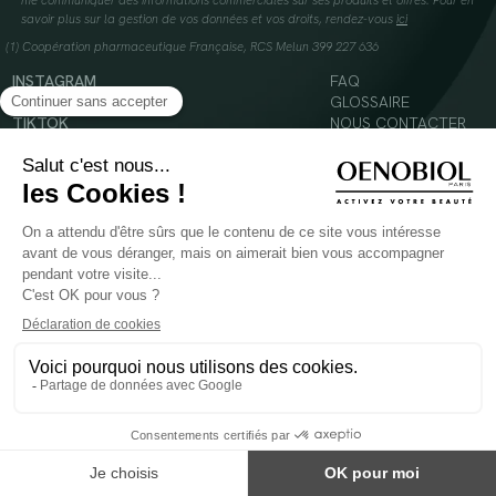
me communiquer des informations commerciales sur ses produits et offres. Pour en
savoir plus sur la gestion de vos données et vos droits, rendez-vous
ici
(1) Coopération pharmaceutique Française, RCS Melun 399 227 636
INSTAGRAM
FAQ
FACEBOOK
GLOSSAIRE
TIKTOK
NOUS CONTACTER
YOUTUBE
Mentions légales
Conditions Générales d’Utilisation
Politique en matière de cookies
© 2024 Oenobiol Paris
POUR VOTRE SANTÉ, MANGEZ AU MOINS CINQ FRUITS ET LÉGUMES PAR JOUR -
WWW.MANGERBOUGER.FR
Les complément alimentaires doivent être utilisés dans le cadre d'un mode de vie sain et
ne pas être utilisés comme substituts d'un régimes alimentaire varié et équilibré.
Réservé à l'adulte. Consulter attentivement l'étiquetage des produits avant l'utilisation.