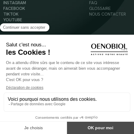
INSTAGRAM
FAQ
FACEBOOK
GLOSSAIRE
TIKTOK
NOUS CONTACTER
YOUTUBE
Mentions légales
Conditions Générales d’Utilisation
Politique en matière de cookies
© 2024 Oenobiol Paris
POUR VOTRE SANTÉ, MANGEZ AU MOINS CINQ FRUITS ET LÉGUMES PAR JOUR -
WWW.MANGERBOUGER.FR
Les complément alimentaires doivent être utilisés dans le cadre d'un mode de vie sain et
ne pas être utilisés comme substituts d'un régimes alimentaire varié et équilibré.
Réservé à l'adulte. Consulter attentivement l'étiquetage des produits avant l'utilisation.