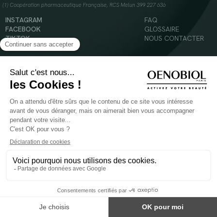
(1) Coopération pharmaceutique Française, RCS Melun 399 227 636
INSTAGRAM
FAQ
FACEBOOK
GLOSSAIRE
TIKTOK
NOUS CONTACTER
YOUTUBE
Mentions légales
Conditions Générales d’Utilisation
Politique en matière de cookies
© 2024 Oenobiol Paris
POUR VOTRE SANTÉ, MANGEZ AU MOINS CINQ FRUITS ET LÉGUMES PAR JOUR -
WWW.MANGERBOUGER.FR
Les complément alimentaires doivent être utilisés dans le cadre d'un mode de vie sain et
ne pas être utilisés comme substituts d'un régimes alimentaire varié et équilibré.
Réservé à l'adulte. Consulter attentivement l'étiquetage des produits avant l'utilisation.