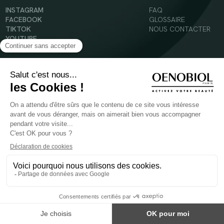
INSTAGRAM
FAQ
FACEBOOK
GLOSSAIRE
TIKTOK
NOUS CONTACTER
YOUTUBE
Mentions légales
Conditions Générales d’Utilisation
Politique en matière de cookies
© 2024 Oenobiol Paris
POUR VOTRE SANTÉ, MANGEZ AU MOINS CINQ FRUITS ET LÉGUMES PAR JOUR -
WWW.MANGERBOUGER.FR
Les complément alimentaires doivent être utilisés dans le cadre d'un mode de vie sain et
ne pas être utilisés comme substituts d'un régimes alimentaire varié et équilibré.
Réservé à l'adulte. Consulter attentivement l'étiquetage des produits avant l'utilisation.