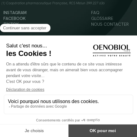
(1) Coopération pharmaceutique Française, RCS Melun 399 227 636
INSTAGRAM
FAQ
FACEBOOK
GLOSSAIRE
TIKTOK
NOUS CONTACTER
YOUTUBE
Mentions légales
Conditions Générales d’Utilisation
Politique en matière de cookies
© 2024 Oenobiol Paris
POUR VOTRE SANTÉ, MANGEZ AU MOINS CINQ FRUITS ET LÉGUMES PAR JOUR -
WWW.MANGERBOUGER.FR
Les complément alimentaires doivent être utilisés dans le cadre d'un mode de vie sain et
ne pas être utilisés comme substituts d'un régimes alimentaire varié et équilibré.
Réservé à l'adulte. Consulter attentivement l'étiquetage des produits avant l'utilisation.