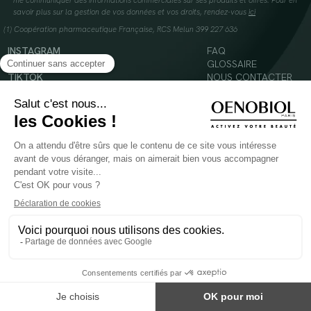
me communiquer des informations commerciales sur ses produits et offres. Pour en
savoir plus sur la gestion de vos données et vos droits, rendez-vous
ici
(1) Coopération pharmaceutique Française, RCS Melun 399 227 636
INSTAGRAM
FAQ
FACEBOOK
GLOSSAIRE
TIKTOK
NOUS CONTACTER
YOUTUBE
Mentions légales
Conditions Générales d’Utilisation
Politique en matière de cookies
© 2024 Oenobiol Paris
POUR VOTRE SANTÉ, MANGEZ AU MOINS CINQ FRUITS ET LÉGUMES PAR JOUR -
WWW.MANGERBOUGER.FR
Les complément alimentaires doivent être utilisés dans le cadre d'un mode de vie sain et
ne pas être utilisés comme substituts d'un régimes alimentaire varié et équilibré.
Réservé à l'adulte. Consulter attentivement l'étiquetage des produits avant l'utilisation.