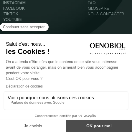
INSTAGRAM
FAQ
FACEBOOK
GLOSSAIRE
TIKTOK
NOUS CONTACTER
YOUTUBE
Mentions légales
Conditions Générales d’Utilisation
Politique en matière de cookies
© 2024 Oenobiol Paris
POUR VOTRE SANTÉ, MANGEZ AU MOINS CINQ FRUITS ET LÉGUMES PAR JOUR -
WWW.MANGERBOUGER.FR
Les complément alimentaires doivent être utilisés dans le cadre d'un mode de vie sain et
ne pas être utilisés comme substituts d'un régimes alimentaire varié et équilibré.
Réservé à l'adulte. Consulter attentivement l'étiquetage des produits avant l'utilisation.