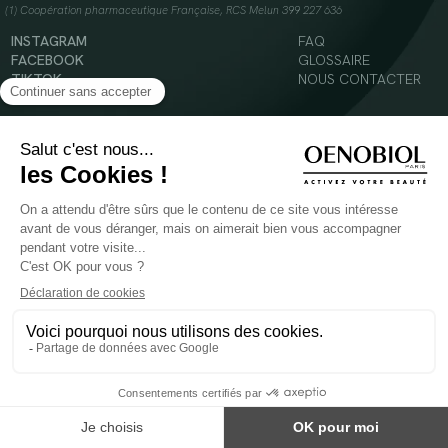
(1) Coopération pharmaceutique Française, RCS Melun 399 227 636
INSTAGRAM
FAQ
FACEBOOK
GLOSSAIRE
TIKTOK
NOUS CONTACTER
YOUTUBE
Mentions légales
Conditions Générales d’Utilisation
Politique en matière de cookies
© 2024 Oenobiol Paris
POUR VOTRE SANTÉ, MANGEZ AU MOINS CINQ FRUITS ET LÉGUMES PAR JOUR -
WWW.MANGERBOUGER.FR
Les complément alimentaires doivent être utilisés dans le cadre d'un mode de vie sain et
ne pas être utilisés comme substituts d'un régimes alimentaire varié et équilibré.
Réservé à l'adulte. Consulter attentivement l'étiquetage des produits avant l'utilisation.