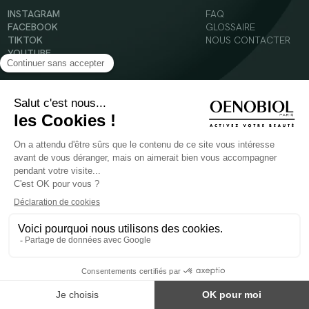
INSTAGRAM
FAQ
FACEBOOK
GLOSSAIRE
TIKTOK
NOUS CONTACTER
YOUTUBE
Mentions légales
Conditions Générales d’Utilisation
Politique en matière de cookies
© 2024 Oenobiol Paris
POUR VOTRE SANTÉ, MANGEZ AU MOINS CINQ FRUITS ET LÉGUMES PAR JOUR -
WWW.MANGERBOUGER.FR
Les complément alimentaires doivent être utilisés dans le cadre d'un mode de vie sain et
ne pas être utilisés comme substituts d'un régimes alimentaire varié et équilibré.
Réservé à l'adulte. Consulter attentivement l'étiquetage des produits avant l'utilisation.