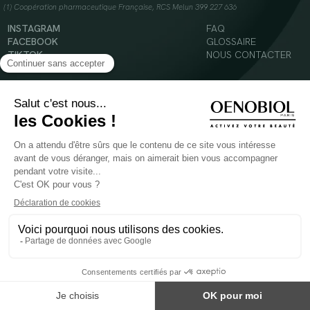
(1) Coopération pharmaceutique Française, RCS Melun 399 227 636
INSTAGRAM
FAQ
FACEBOOK
GLOSSAIRE
TIKTOK
NOUS CONTACTER
YOUTUBE
Mentions légales
Conditions Générales d’Utilisation
Politique en matière de cookies
© 2024 Oenobiol Paris
POUR VOTRE SANTÉ, MANGEZ AU MOINS CINQ FRUITS ET LÉGUMES PAR JOUR -
WWW.MANGERBOUGER.FR
Les complément alimentaires doivent être utilisés dans le cadre d'un mode de vie sain et
ne pas être utilisés comme substituts d'un régimes alimentaire varié et équilibré.
Réservé à l'adulte. Consulter attentivement l'étiquetage des produits avant l'utilisation.