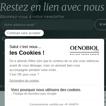
Restez en lien avec nous
Abonnez-vous à notre newsletter
*Champs obligatoires
En cliquant sur cette case, j’accepte que Cooper(1) traite les données recueil
communiquer des informations commerciales sur ses produits et offres. Pour e
gestion de vos données et vos droits, rendez-vous
ici
(1) Coopération pharmaceutique Française, RCS Melun 399 227 636
© 2024 OENOBIOL PARIS
Mentions légales
Conditions Générales d’Utilisation
Po
POUR VOTRE 
Les complément alimentaires doivent être utili
Rés