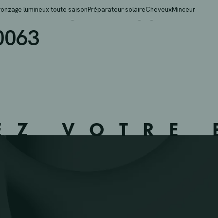
BILLIG – WASSERBILLI
ronzage lumineux toute saison
Préparateur solaire
Cheveux
Minceur
0063
EZ VOTRE 