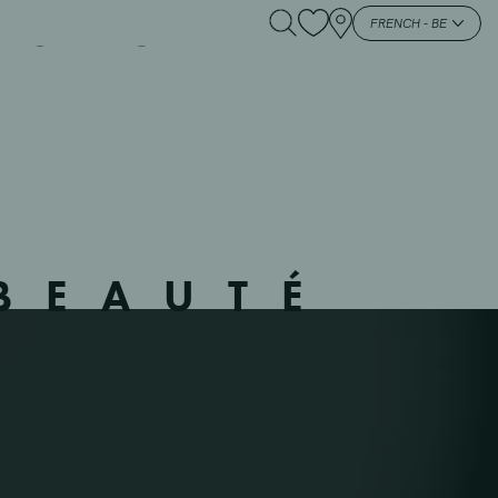
G – LU10006 –
FRENCH - BE
BEAUTÉ