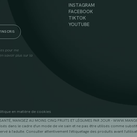
INSTAGRAM
FACEBOOK
TIKTOK
YOUTUBE
lies pour me
n savoir plus sur la
litique en matière de cookies
SANTÉ, MANGEZ AU MOINS CINQ FRUITS ET LÉGUMES PAR JOUR - WWW.MAN
sés dans le cadre d'un mode de vie sain et ne pas être utilisés comme substitu
ervé à l'adulte. Consulter attentivement l'étiquetage des produits avant l'utilisat