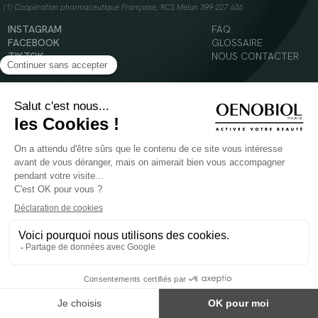
(1) Coopération pharmaceutique Française, RCS Melun 399 227 636
INSTAGRAM
FAQ
FACEBOOK
GLOSSAIRE
TIKTOK
NOUS CONTACTER
YOUTUBE
Mentions légales
Conditions Générales d’Utilisation
Politique en matière de cookies
© 2024 Oenobiol Paris
POUR VOTRE SANTÉ, MANGEZ AU MOINS CINQ FRUITS ET LÉGUMES PAR JOUR -
WWW.MANGERBOUGER.FR
Les complément alimentaires doivent être utilisés dans le cadre d'un mode de vie sain et
ne pas être utilisés comme substituts d'un régimes alimentaire varié et équilibré.
Réservé à l'adulte. Consulter attentivement l'étiquetage des produits avant l'utilisation.