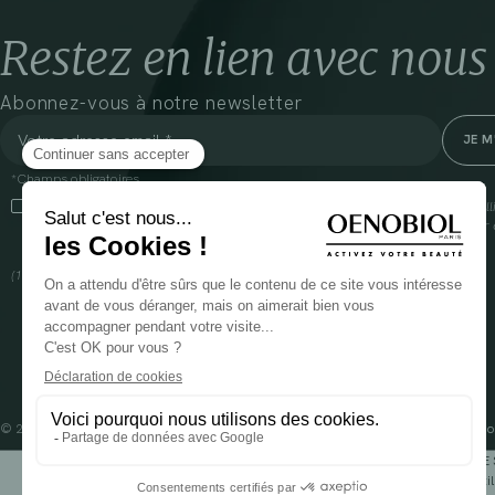
Restez en lien avec nous
Abonnez-vous à notre newsletter
*Champs obligatoires
En cliquant sur cette case, j’accepte que Cooper(1) traite les données recueil
communiquer des informations commerciales sur ses produits et offres. Pour e
gestion de vos données et vos droits, rendez-vous
ici
(1) Coopération pharmaceutique Française, RCS Melun 399 227 636
© 2024 OENOBIOL PARIS
Mentions légales
Conditions Générales d’Utilisation
Po
POUR VOTRE 
Les complément alimentaires doivent être utili