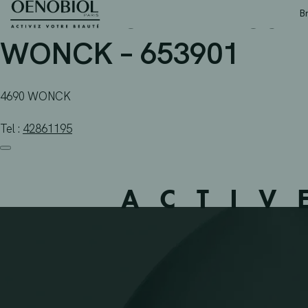
PHARMACIE DELEUSE –
Skip
B
to
content
WONCK – 653901
4690 WONCK
Tel :
42861195
ACTIV