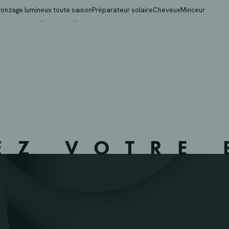
 WONCK – 653901 – W
ronzage lumineux toute saison
Préparateur solaire
Cheveux
Minceur
EZ VOTRE 