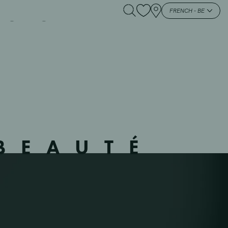
ONCK – 65390 –
FRENCH - BE
BEAUTÉ