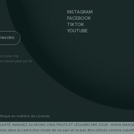
INSTAGRAM
FACEBOOK
TIKTOK
YOUTUBE
lies pour me
n savoir plus sur la
litique en matière de cookies
SANTÉ, MANGEZ AU MOINS CINQ FRUITS ET LÉGUMES PAR JOUR - WWW.MAN
sés dans le cadre d'un mode de vie sain et ne pas être utilisés comme substitu