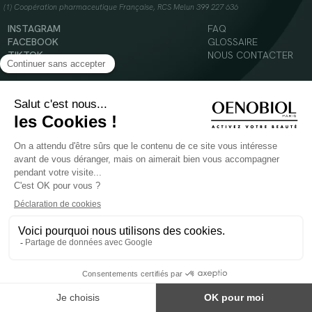
(1) Coopération pharmaceutique Française, RCS Melun 399 227 636
INSTAGRAM
FAQ
FACEBOOK
GLOSSAIRE
TIKTOK
NOUS CONTACTER
YOUTUBE
Mentions légales
Conditions Générales d’Utilisation
Politique en matière de cookies
© 2024 Oenobiol Paris
POUR VOTRE SANTÉ, MANGEZ AU MOINS CINQ FRUITS ET LÉGUMES PAR JOUR -
WWW.MANGERBOUGER.FR
Les complément alimentaires doivent être utilisés dans le cadre d'un mode de vie sain et
ne pas être utilisés comme substituts d'un régimes alimentaire varié et équilibré.
Réservé à l'adulte. Consulter attentivement l'étiquetage des produits avant l'utilisation.