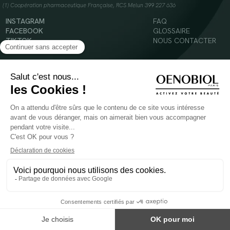
(1) Coopération pharmaceutique Française, RCS Melun 399 227 636
INSTAGRAM
FAQ
FACEBOOK
GLOSSAIRE
TIKTOK
NOUS CONTACTER
YOUTUBE
Mentions légales
Conditions Générales d’Utilisation
Politique en matière de cookies
© 2024 Oenobiol Paris
POUR VOTRE SANTÉ, MANGEZ AU MOINS CINQ FRUITS ET LÉGUMES PAR JOUR -
WWW.MANGERBOUGER.FR
Les complément alimentaires doivent être utilisés dans le cadre d'un mode de vie sain et
ne pas être utilisés comme substituts d'un régimes alimentaire varié et équilibré.
Réservé à l'adulte. Consulter attentivement l'étiquetage des produits avant l'utilisation.