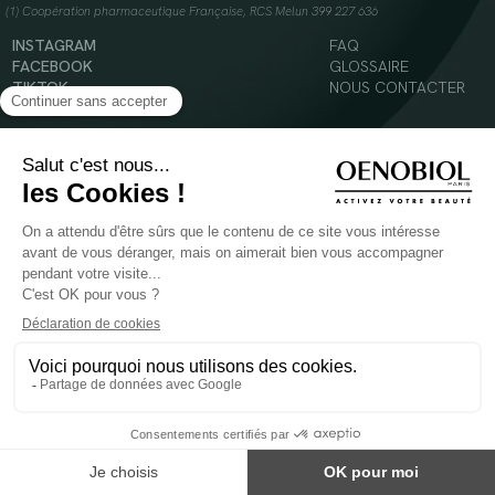
(1) Coopération pharmaceutique Française, RCS Melun 399 227 636
INSTAGRAM
FAQ
FACEBOOK
GLOSSAIRE
TIKTOK
NOUS CONTACTER
YOUTUBE
Mentions légales
Conditions Générales d’Utilisation
Politique en matière de cookies
© 2024 Oenobiol Paris
POUR VOTRE SANTÉ, MANGEZ AU MOINS CINQ FRUITS ET LÉGUMES PAR JOUR -
WWW.MANGERBOUGER.FR
Les complément alimentaires doivent être utilisés dans le cadre d'un mode de vie sain et
ne pas être utilisés comme substituts d'un régimes alimentaire varié et équilibré.
Réservé à l'adulte. Consulter attentivement l'étiquetage des produits avant l'utilisation.