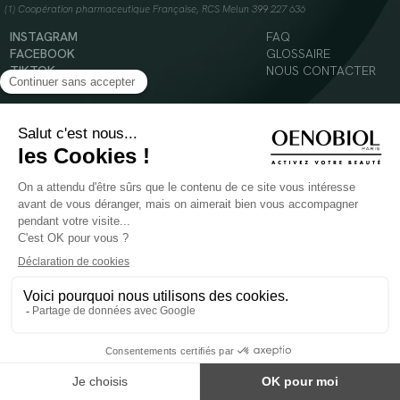
(1) Coopération pharmaceutique Française, RCS Melun 399 227 636
INSTAGRAM
FAQ
FACEBOOK
GLOSSAIRE
TIKTOK
NOUS CONTACTER
YOUTUBE
Mentions légales
Conditions Générales d’Utilisation
Politique en matière de cookies
© 2024 Oenobiol Paris
POUR VOTRE SANTÉ, MANGEZ AU MOINS CINQ FRUITS ET LÉGUMES PAR JOUR -
WWW.MANGERBOUGER.FR
Les complément alimentaires doivent être utilisés dans le cadre d'un mode de vie sain et
ne pas être utilisés comme substituts d'un régimes alimentaire varié et équilibré.
Réservé à l'adulte. Consulter attentivement l'étiquetage des produits avant l'utilisation.