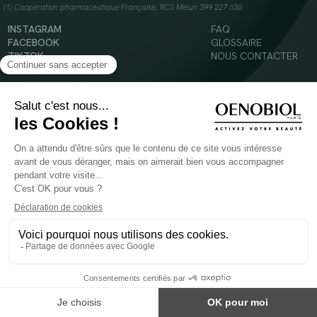
(1) Coopération pharmaceutique Française, RCS Melun 399 227 636
INSTAGRAM
FAQ
FACEBOOK
GLOSSAIRE
TIKTOK
NOUS CONTACTER
YOUTUBE
Mentions légales
Conditions Générales d’Utilisation
Politique en matière de cookies
© 2024 Oenobiol Paris
POUR VOTRE SANTÉ, MANGEZ AU MOINS CINQ FRUITS ET LÉGUMES PAR JOUR -
WWW.MANGERBOUGER.FR
Les complément alimentaires doivent être utilisés dans le cadre d'un mode de vie sain et
ne pas être utilisés comme substituts d'un régimes alimentaire varié et équilibré.
Réservé à l'adulte. Consulter attentivement l'étiquetage des produits avant l'utilisation.