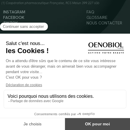
(1) Coopération pharmaceutique Française, RCS Melun 399 227 636
INSTAGRAM
FAQ
FACEBOOK
GLOSSAIRE
TIKTOK
NOUS CONTACTER
YOUTUBE
Mentions légales
Conditions Générales d’Utilisation
Politique en matière de cookies
© 2024 Oenobiol Paris
POUR VOTRE SANTÉ, MANGEZ AU MOINS CINQ FRUITS ET LÉGUMES PAR JOUR -
WWW.MANGERBOUGER.FR
Les complément alimentaires doivent être utilisés dans le cadre d'un mode de vie sain et
ne pas être utilisés comme substituts d'un régimes alimentaire varié et équilibré.
Réservé à l'adulte. Consulter attentivement l'étiquetage des produits avant l'utilisation.