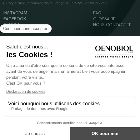
(1) Coopération pharmaceutique Française, RCS Melun 399 227 636
INSTAGRAM
FAQ
FACEBOOK
GLOSSAIRE
TIKTOK
NOUS CONTACTER
YOUTUBE
Mentions légales
Conditions Générales d’Utilisation
Politique en matière de cookies
© 2024 Oenobiol Paris
POUR VOTRE SANTÉ, MANGEZ AU MOINS CINQ FRUITS ET LÉGUMES PAR JOUR -
WWW.MANGERBOUGER.FR
Les complément alimentaires doivent être utilisés dans le cadre d'un mode de vie sain et
ne pas être utilisés comme substituts d'un régimes alimentaire varié et équilibré.
Réservé à l'adulte. Consulter attentivement l'étiquetage des produits avant l'utilisation.