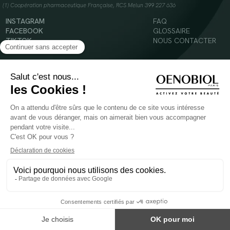
(1) Coopération pharmaceutique Française, RCS Melun 399 227 636
INSTAGRAM
FAQ
FACEBOOK
GLOSSAIRE
TIKTOK
NOUS CONTACTER
YOUTUBE
Mentions légales
Conditions Générales d’Utilisation
Politique en matière de cookies
© 2024 Oenobiol Paris
POUR VOTRE SANTÉ, MANGEZ AU MOINS CINQ FRUITS ET LÉGUMES PAR JOUR -
WWW.MANGERBOUGER.FR
Les complément alimentaires doivent être utilisés dans le cadre d'un mode de vie sain et
ne pas être utilisés comme substituts d'un régimes alimentaire varié et équilibré.
Réservé à l'adulte. Consulter attentivement l'étiquetage des produits avant l'utilisation.