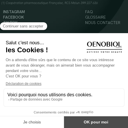
(1) Coopération pharmaceutique Française, RCS Melun 399 227 636
INSTAGRAM
FAQ
FACEBOOK
GLOSSAIRE
TIKTOK
NOUS CONTACTER
YOUTUBE
Mentions légales
Conditions Générales d’Utilisation
Politique en matière de cookies
© 2024 Oenobiol Paris
POUR VOTRE SANTÉ, MANGEZ AU MOINS CINQ FRUITS ET LÉGUMES PAR JOUR -
WWW.MANGERBOUGER.FR
Les complément alimentaires doivent être utilisés dans le cadre d'un mode de vie sain et
ne pas être utilisés comme substituts d'un régimes alimentaire varié et équilibré.
Réservé à l'adulte. Consulter attentivement l'étiquetage des produits avant l'utilisation.