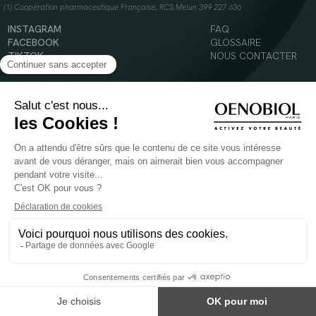
(1) Coopération pharmaceutique Française, RCS Melun 399 227 636
INSTAGRAM
FAQ
FACEBOOK
GLOSSAIRE
TIKTOK
NOUS CONTACTER
YOUTUBE
Mentions légales
Conditions Générales d’Utilisation
Politique en matière de cookies
© 2024 Oenobiol Paris
POUR VOTRE SANTÉ, MANGEZ AU MOINS CINQ FRUITS ET LÉGUMES PAR JOUR -
WWW.MANGERBOUGER.FR
Les complément alimentaires doivent être utilisés dans le cadre d'un mode de vie sain et
ne pas être utilisés comme substituts d'un régimes alimentaire varié et équilibré.
Réservé à l'adulte. Consulter attentivement l'étiquetage des produits avant l'utilisation.