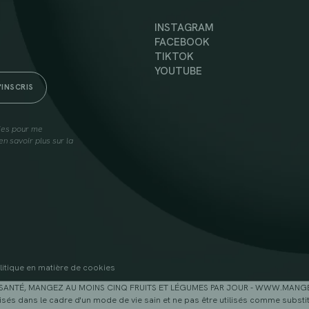
INSTAGRAM
FACEBOOK
TIKTOK
YOUTUBE
lies pour me
n savoir plus sur la
litique en matière de cookies
SANTÉ, MANGEZ AU MOINS CINQ FRUITS ET LÉGUMES PAR JOUR - WWW.MAN
sés dans le cadre d'un mode de vie sain et ne pas être utilisés comme substitu