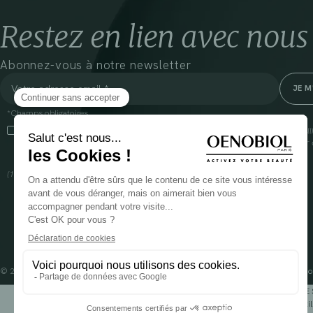
Restez en lien avec nous
Abonnez-vous à notre newsletter
*Champs obligatoires
En cliquant sur cette case, j’accepte que Cooper(1) traite les données recueil
communiquer des informations commerciales sur ses produits et offres. Pour e
gestion de vos données et vos droits, rendez-vous
ici
(1) Coopération pharmaceutique Française, RCS Melun 399 227 636
© 2024 OENOBIOL PARIS
Mentions légales
Conditions Générales d’Utilisation
Po
POUR VOTRE 
Les complément alimentaires doivent être utili