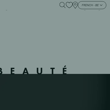
 – 535316 – – MONS –
FRENCH - BE
BEAUTÉ