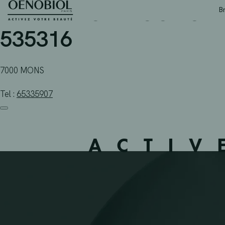
PHARMACIE ECONOMIE 
Skip
B
to
content
535316
7000 MONS
Tel :
65335907
ACTIV