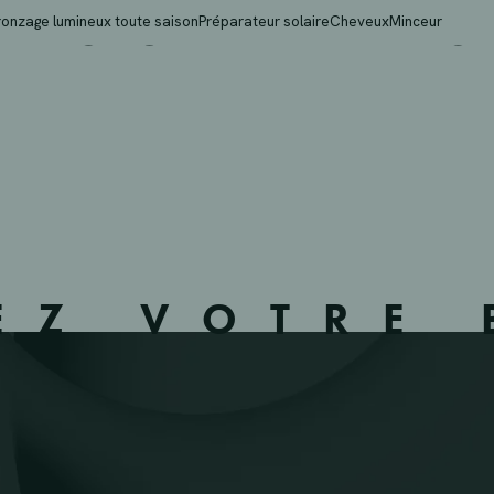
POPULAIRE 37 – MONS
ronzage lumineux toute saison
Préparateur solaire
Cheveux
Minceur
EZ VOTRE 