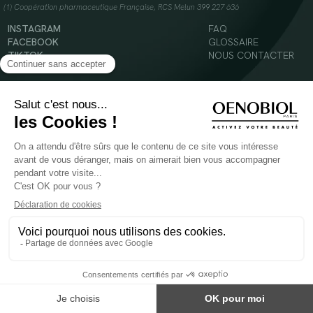
(1) Coopération pharmaceutique Française, RCS Melun 399 227 636
INSTAGRAM
FAQ
FACEBOOK
GLOSSAIRE
TIKTOK
NOUS CONTACTER
YOUTUBE
Mentions légales
Conditions Générales d’Utilisation
Politique en matière de cookies
© 2024 Oenobiol Paris
POUR VOTRE SANTÉ, MANGEZ AU MOINS CINQ FRUITS ET LÉGUMES PAR JOUR -
WWW.MANGERBOUGER.FR
Les complément alimentaires doivent être utilisés dans le cadre d'un mode de vie sain et
ne pas être utilisés comme substituts d'un régimes alimentaire varié et équilibré.
Réservé à l'adulte. Consulter attentivement l'étiquetage des produits avant l'utilisation.