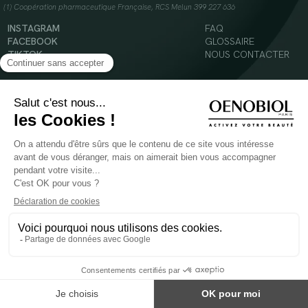
(1) Coopération pharmaceutique Française, RCS Melun 399 227 636
INSTAGRAM
FAQ
FACEBOOK
GLOSSAIRE
TIKTOK
NOUS CONTACTER
YOUTUBE
Mentions légales
Conditions Générales d’Utilisation
Politique en matière de cookies
© 2024 Oenobiol Paris
POUR VOTRE SANTÉ, MANGEZ AU MOINS CINQ FRUITS ET LÉGUMES PAR JOUR -
WWW.MANGERBOUGER.FR
Les complément alimentaires doivent être utilisés dans le cadre d'un mode de vie sain et
ne pas être utilisés comme substituts d'un régimes alimentaire varié et équilibré.
Réservé à l'adulte. Consulter attentivement l'étiquetage des produits avant l'utilisation.