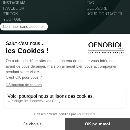
INSTAGRAM
FAQ
FACEBOOK
GLOSSAIRE
TIKTOK
NOUS CONTACTER
YOUTUBE
Mentions légales
Conditions Générales d’Utilisation
Politique en matière de cookies
© 2024 Oenobiol Paris
POUR VOTRE SANTÉ, MANGEZ AU MOINS CINQ FRUITS ET LÉGUMES PAR JOUR -
WWW.MANGERBOUGER.FR
Les complément alimentaires doivent être utilisés dans le cadre d'un mode de vie sain et
ne pas être utilisés comme substituts d'un régimes alimentaire varié et équilibré.
Réservé à l'adulte. Consulter attentivement l'étiquetage des produits avant l'utilisation.