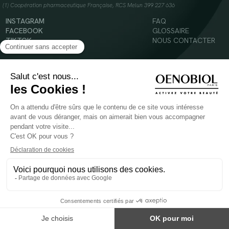
(1) Coopération pharmaceutique Française, RCS Melun 399 227 636
INSTAGRAM
FAQ
FACEBOOK
GLOSSAIRE
TIKTOK
NOUS CONTACTER
YOUTUBE
Mentions légales
Conditions Générales d’Utilisation
Politique en matière de cookies
© 2024 Oenobiol Paris
POUR VOTRE SANTÉ, MANGEZ AU MOINS CINQ FRUITS ET LÉGUMES PAR JOUR -
WWW.MANGERBOUGER.FR
Les complément alimentaires doivent être utilisés dans le cadre d'un mode de vie sain et
ne pas être utilisés comme substituts d'un régimes alimentaire varié et équilibré.
Réservé à l'adulte. Consulter attentivement l'étiquetage des produits avant l'utilisation.