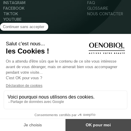
INSTAGRAM
FAQ
FACEBOOK
GLOSSAIRE
TIKTOK
NOUS CONTACTER
YOUTUBE
Mentions légales
Conditions Générales d’Utilisation
Politique en matière de cookies
© 2024 Oenobiol Paris
POUR VOTRE SANTÉ, MANGEZ AU MOINS CINQ FRUITS ET LÉGUMES PAR JOUR -
WWW.MANGERBOUGER.FR
Les complément alimentaires doivent être utilisés dans le cadre d'un mode de vie sain et
ne pas être utilisés comme substituts d'un régimes alimentaire varié et équilibré.
Réservé à l'adulte. Consulter attentivement l'étiquetage des produits avant l'utilisation.