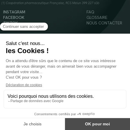
(1) Coopération pharmaceutique Française, RCS Melun 399 227 636
INSTAGRAM
FAQ
FACEBOOK
GLOSSAIRE
TIKTOK
NOUS CONTACTER
YOUTUBE
Mentions légales
Conditions Générales d’Utilisation
Politique en matière de cookies
© 2024 Oenobiol Paris
POUR VOTRE SANTÉ, MANGEZ AU MOINS CINQ FRUITS ET LÉGUMES PAR JOUR -
WWW.MANGERBOUGER.FR
Les complément alimentaires doivent être utilisés dans le cadre d'un mode de vie sain et
ne pas être utilisés comme substituts d'un régimes alimentaire varié et équilibré.
Réservé à l'adulte. Consulter attentivement l'étiquetage des produits avant l'utilisation.