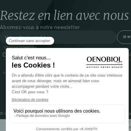
Restez en lien avec nous
Abonnez-vous à notre newsletter
*Champs obligatoires
En cliquant sur cette case, j’accepte que Cooper(1) traite les données recueil
communiquer des informations commerciales sur ses produits et offres. Pour e
gestion de vos données et vos droits, rendez-vous
ici
(1) Coopération pharmaceutique Française, RCS Melun 399 227 636
© 2024 OENOBIOL PARIS
Mentions légales
Conditions Générales d’Utilisation
Po
POUR VOTRE 
Les complément alimentaires doivent être utili