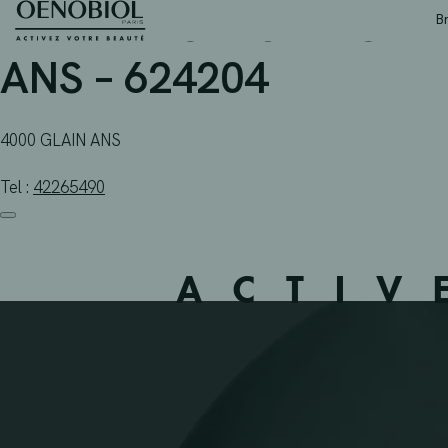
PHARMACIE GELLON V –
Skip
B
to
content
ANS – 624204
4000 GLAIN ANS
Tel :
42265490
ACTIV