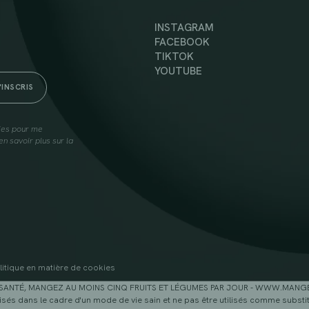
INSTAGRAM
FACEBOOK
TIKTOK
YOUTUBE
lies pour me
n savoir plus sur la
litique en matière de cookies
SANTÉ, MANGEZ AU MOINS CINQ FRUITS ET LÉGUMES PAR JOUR - WWW.MAN
sés dans le cadre d'un mode de vie sain et ne pas être utilisés comme substitu