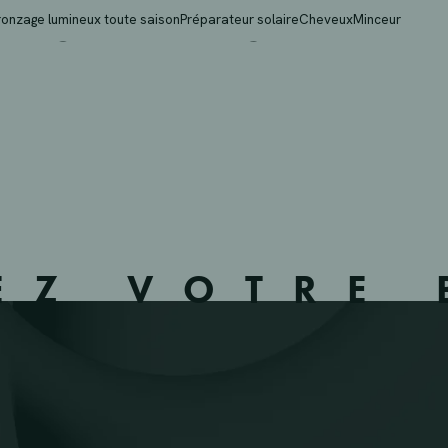
 GLAIN ANS – 624204 
ronzage lumineux toute saison
Préparateur solaire
Cheveux
Minceur
EZ VOTRE 