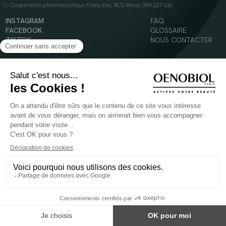
(1) Coopération pharmaceutique Française, RCS Melun 399 227 636
INSTAGRAM
FAQ
FACEBOOK
GLOSSAIRE
TIKTOK
NOUS CONTACTER
YOUTUBE
Mentions légales
Conditions Générales d’Utilisation
Politique en matière de cookies
© 2024 Oenobiol Paris
POUR VOTRE SANTÉ, MANGEZ AU MOINS CINQ FRUITS ET LÉGUMES PAR JOUR -
WWW.MANGERBOUGER.FR
Les complément alimentaires doivent être utilisés dans le cadre d'un mode de vie sain et
ne pas être utilisés comme substituts d'un régimes alimentaire varié et équilibré.
Réservé à l'adulte. Consulter attentivement l'étiquetage des produits avant l'utilisation.