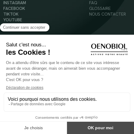
INSTAGRAM
FAQ
FACEBOOK
GLOSSAIRE
TIKTOK
NOUS CONTACTER
YOUTUBE
Mentions légales
Conditions Générales d’Utilisation
Politique en matière de cookies
© 2024 Oenobiol Paris
POUR VOTRE SANTÉ, MANGEZ AU MOINS CINQ FRUITS ET LÉGUMES PAR JOUR -
WWW.MANGERBOUGER.FR
Les complément alimentaires doivent être utilisés dans le cadre d'un mode de vie sain et
ne pas être utilisés comme substituts d'un régimes alimentaire varié et équilibré.
Réservé à l'adulte. Consulter attentivement l'étiquetage des produits avant l'utilisation.