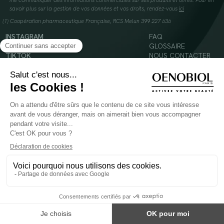
me communiquer des informations commerciales sur ses produits et offres. Pour en
savoir plus sur la gestion de vos données et vos droits, rendez-vous
ici
(1) Coopération pharmaceutique Française, RCS Melun 399 227 636
INSTAGRAM
FAQ
FACEBOOK
GLOSSAIRE
TIKTOK
NOUS CONTACTER
YOUTUBE
Mentions légales
Conditions Générales d’Utilisation
Politique en matière de cookies
© 2024 Oenobiol Paris
POUR VOTRE SANTÉ, MANGEZ AU MOINS CINQ FRUITS ET LÉGUMES PAR JOUR -
WWW.MANGERBOUGER.FR
Les complément alimentaires doivent être utilisés dans le cadre d'un mode de vie sain et
ne pas être utilisés comme substituts d'un régimes alimentaire varié et équilibré.
Réservé à l'adulte. Consulter attentivement l'étiquetage des produits avant l'utilisation.