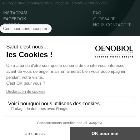
(1) Coopération pharmaceutique Française, RCS Melun 399 227 636
INSTAGRAM
FAQ
FACEBOOK
GLOSSAIRE
TIKTOK
NOUS CONTACTER
YOUTUBE
Mentions légales
Conditions Générales d’Utilisation
Politique en matière de cookies
© 2024 Oenobiol Paris
POUR VOTRE SANTÉ, MANGEZ AU MOINS CINQ FRUITS ET LÉGUMES PAR JOUR -
WWW.MANGERBOUGER.FR
Les complément alimentaires doivent être utilisés dans le cadre d'un mode de vie sain et
ne pas être utilisés comme substituts d'un régimes alimentaire varié et équilibré.
Réservé à l'adulte. Consulter attentivement l'étiquetage des produits avant l'utilisation.