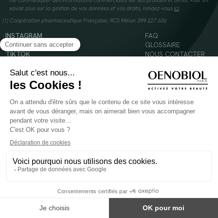
me communiquer des informations commerciales sur ses produits et offres. Pour en
savoir plus sur la gestion de vos données et vos droits, rendez-vous
ici
(1) Coopération pharmaceutique Française, RCS Melun 399 227 636
INSTAGRAM
FAQ
FACEBOOK
GLOSSAIRE
TIKTOK
NOUS CONTACTER
YOUTUBE
Mentions légales
Conditions Générales d’Utilisation
Politique en matière de cookies
© 2024 Oenobiol Paris
POUR VOTRE SANTÉ, MANGEZ AU MOINS CINQ FRUITS ET LÉGUMES PAR JOUR -
WWW.MANGERBOUGER.FR
Les complément alimentaires doivent être utilisés dans le cadre d'un mode de vie sain et
ne pas être utilisés comme substituts d'un régimes alimentaire varié et équilibré.
Réservé à l'adulte. Consulter attentivement l'étiquetage des produits avant l'utilisation.