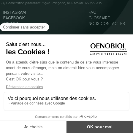
(1) Coopération pharmaceutique Française, RCS Melun 399 227 636
INSTAGRAM
FAQ
FACEBOOK
GLOSSAIRE
TIKTOK
NOUS CONTACTER
YOUTUBE
Mentions légales
Conditions Générales d’Utilisation
Politique en matière de cookies
© 2024 Oenobiol Paris
POUR VOTRE SANTÉ, MANGEZ AU MOINS CINQ FRUITS ET LÉGUMES PAR JOUR -
WWW.MANGERBOUGER.FR
Les complément alimentaires doivent être utilisés dans le cadre d'un mode de vie sain et
ne pas être utilisés comme substituts d'un régimes alimentaire varié et équilibré.
Réservé à l'adulte. Consulter attentivement l'étiquetage des produits avant l'utilisation.