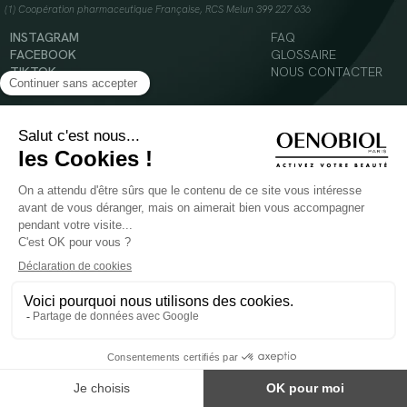
(1) Coopération pharmaceutique Française, RCS Melun 399 227 636
INSTAGRAM
FAQ
FACEBOOK
GLOSSAIRE
TIKTOK
NOUS CONTACTER
YOUTUBE
Mentions légales
Conditions Générales d’Utilisation
Politique en matière de cookies
© 2024 Oenobiol Paris
POUR VOTRE SANTÉ, MANGEZ AU MOINS CINQ FRUITS ET LÉGUMES PAR JOUR -
WWW.MANGERBOUGER.FR
Les complément alimentaires doivent être utilisés dans le cadre d'un mode de vie sain et
ne pas être utilisés comme substituts d'un régimes alimentaire varié et équilibré.
Réservé à l'adulte. Consulter attentivement l'étiquetage des produits avant l'utilisation.