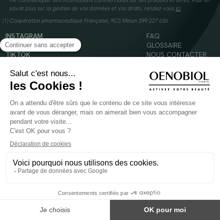
me communiquer des informations commerciales sur ses produits et offres. Pour en
savoir plus sur la gestion de vos données et vos droits, rendez-vous
ici
(1) Coopération pharmaceutique Française, RCS Melun 399 227 636
INSTAGRAM
FAQ
FACEBOOK
GLOSSAIRE
TIKTOK
NOUS CONTACTER
YOUTUBE
Mentions légales
Conditions Générales d’Utilisation
Politique en matière de cookies
© 2024 Oenobiol Paris
POUR VOTRE SANTÉ, MANGEZ AU MOINS CINQ FRUITS ET LÉGUMES PAR JOUR -
WWW.MANGERBOUGER.FR
Les complément alimentaires doivent être utilisés dans le cadre d'un mode de vie sain et
ne pas être utilisés comme substituts d'un régimes alimentaire varié et équilibré.
Réservé à l'adulte. Consulter attentivement l'étiquetage des produits avant l'utilisation.