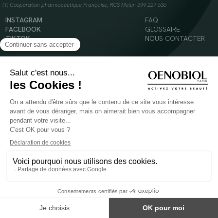
(1) Coopération pharmaceutique Française, RCS Melun 399 227 636
INSTAGRAM
FAQ
FACEBOOK
GLOSSAIRE
TIKTOK
NOUS CONTACTER
YOUTUBE
Mentions légales
Conditions Générales d’Utilisation
Politique en matière de cookies
© 2024 Oenobiol Paris
POUR VOTRE SANTÉ, MANGEZ AU MOINS CINQ FRUITS ET LÉGUMES PAR JOUR -
WWW.MANGERBOUGER.FR
Les complément alimentaires doivent être utilisés dans le cadre d'un mode de vie sain et
ne pas être utilisés comme substituts d'un régimes alimentaire varié et équilibré.
Réservé à l'adulte. Consulter attentivement l'étiquetage des produits avant l'utilisation.