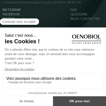
(1) Coopération pharmaceutique Française, RCS Melun 399 227 636
INSTAGRAM
FAQ
FACEBOOK
GLOSSAIRE
TIKTOK
NOUS CONTACTER
YOUTUBE
Mentions légales
Conditions Générales d’Utilisation
Politique en matière de cookies
© 2024 Oenobiol Paris
POUR VOTRE SANTÉ, MANGEZ AU MOINS CINQ FRUITS ET LÉGUMES PAR JOUR -
WWW.MANGERBOUGER.FR
Les complément alimentaires doivent être utilisés dans le cadre d'un mode de vie sain et
ne pas être utilisés comme substituts d'un régimes alimentaire varié et équilibré.
Réservé à l'adulte. Consulter attentivement l'étiquetage des produits avant l'utilisation.