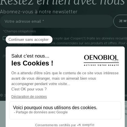
Restez en lien avec nous
Abonnez-vous à notre newsletter
*Champs obligatoires
En cliquant sur cette case, j’accepte que Cooper(1) traite les données recueil
communiquer des informations commerciales sur ses produits et offres. Pour e
gestion de vos données et vos droits, rendez-vous
ici
(1) Coopération pharmaceutique Française, RCS Melun 399 227 636
© 2024 OENOBIOL PARIS
Mentions légales
Conditions Générales d’Utilisation
Po
POUR VOTRE 
Les complément alimentaires doivent être utili
Rés