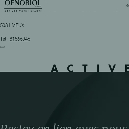
PHARMACIE LOISE-ISA
Skip
B
to
content
5081 MEUX
Tel :
81566046
ACTIV