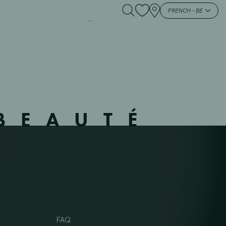
801 – MEUX – 928801
FRENCH - BE
BEAUTÉ
FAQ