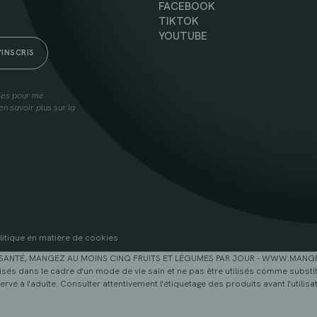
FACEBOOK
TIKTOK
YOUTUBE
lies pour me
n savoir plus sur la
litique en matière de cookies
SANTÉ, MANGEZ AU MOINS CINQ FRUITS ET LÉGUMES PAR JOUR - WWW.MAN
sés dans le cadre d'un mode de vie sain et ne pas être utilisés comme substitu
ervé à l'adulte. Consulter attentivement l'étiquetage des produits avant l'utilisat