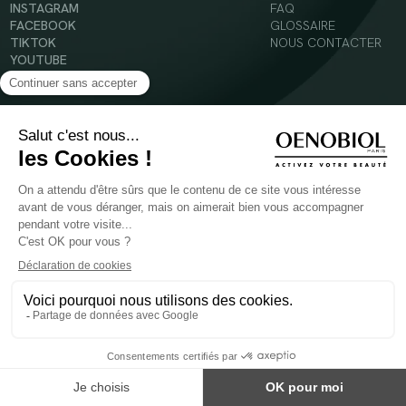
INSTAGRAM
FAQ
FACEBOOK
GLOSSAIRE
TIKTOK
NOUS CONTACTER
YOUTUBE
Mentions légales
Conditions Générales d’Utilisation
Politique en matière de cookies
© 2024 Oenobiol Paris
POUR VOTRE SANTÉ, MANGEZ AU MOINS CINQ FRUITS ET LÉGUMES PAR JOUR -
WWW.MANGERBOUGER.FR
Les complément alimentaires doivent être utilisés dans le cadre d'un mode de vie sain et
ne pas être utilisés comme substituts d'un régimes alimentaire varié et équilibré.
Réservé à l'adulte. Consulter attentivement l'étiquetage des produits avant l'utilisation.