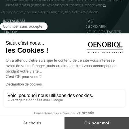
me communiquer des informations commerciales sur ses produits et offres. Pour en
savoir plus sur la gestion de vos données et vos droits, rendez-vous
ici
(1) Coopération pharmaceutique Française, RCS Melun 399 227 636
INSTAGRAM
FAQ
FACEBOOK
GLOSSAIRE
TIKTOK
NOUS CONTACTER
YOUTUBE
Mentions légales
Conditions Générales d’Utilisation
Politique en matière de cookies
© 2024 Oenobiol Paris
POUR VOTRE SANTÉ, MANGEZ AU MOINS CINQ FRUITS ET LÉGUMES PAR JOUR -
WWW.MANGERBOUGER.FR
Les complément alimentaires doivent être utilisés dans le cadre d'un mode de vie sain et
ne pas être utilisés comme substituts d'un régimes alimentaire varié et équilibré.
Réservé à l'adulte. Consulter attentivement l'étiquetage des produits avant l'utilisation.