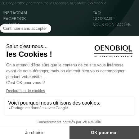
(1) Coopération pharmaceutique Française, RCS Melun 399 227 636
INSTAGRAM
FAQ
FACEBOOK
GLOSSAIRE
TIKTOK
NOUS CONTACTER
YOUTUBE
Mentions légales
Conditions Générales d’Utilisation
Politique en matière de cookies
© 2024 Oenobiol Paris
POUR VOTRE SANTÉ, MANGEZ AU MOINS CINQ FRUITS ET LÉGUMES PAR JOUR -
WWW.MANGERBOUGER.FR
Les complément alimentaires doivent être utilisés dans le cadre d'un mode de vie sain et
ne pas être utilisés comme substituts d'un régimes alimentaire varié et équilibré.
Réservé à l'adulte. Consulter attentivement l'étiquetage des produits avant l'utilisation.