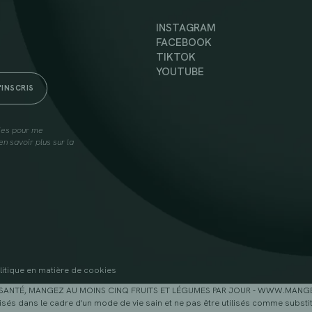
INSTAGRAM
FACEBOOK
TIKTOK
YOUTUBE
lies pour me
n savoir plus sur la
litique en matière de cookies
SANTÉ, MANGEZ AU MOINS CINQ FRUITS ET LÉGUMES PAR JOUR - WWW.MAN
sés dans le cadre d'un mode de vie sain et ne pas être utilisés comme substitu