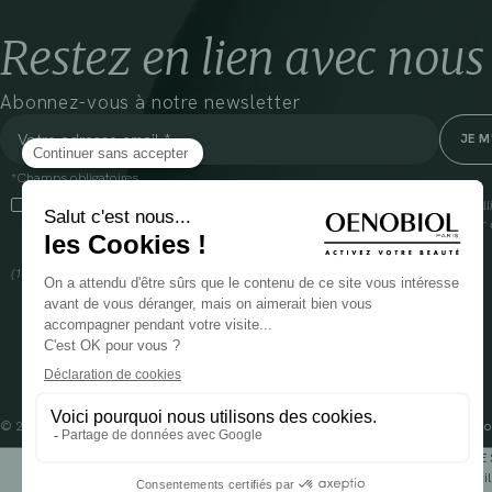
Restez en lien avec nous
Abonnez-vous à notre newsletter
*Champs obligatoires
En cliquant sur cette case, j’accepte que Cooper(1) traite les données recueil
communiquer des informations commerciales sur ses produits et offres. Pour e
gestion de vos données et vos droits, rendez-vous
ici
(1) Coopération pharmaceutique Française, RCS Melun 399 227 636
© 2024 OENOBIOL PARIS
Mentions légales
Conditions Générales d’Utilisation
Po
POUR VOTRE 
Les complément alimentaires doivent être utili