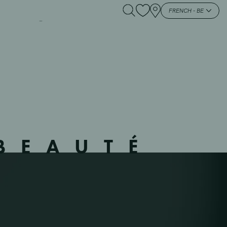
IELSALM – –
FRENCH - BE
BEAUTÉ