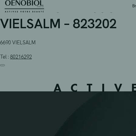
PHARMACIE MISSON – V
Skip
B
to
content
VIELSALM – 823202
6690 VIELSALM
Tel :
80216292
ACTIV