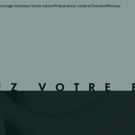
IELSALM – 823202 – V
ronzage lumineux toute saison
Préparateur solaire
Cheveux
Minceur
EZ VOTRE 