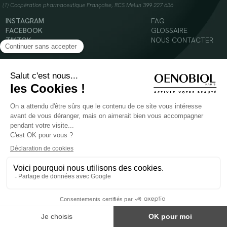
(1) Coopération pharmaceutique Française, RCS Melun 399 227 636
INSTAGRAM
FAQ
FACEBOOK
GLOSSAIRE
TIKTOK
NOUS CONTACTER
YOUTUBE
Mentions légales
Conditions Générales d’Utilisation
Politique en matière de cookies
© 2024 Oenobiol Paris
POUR VOTRE SANTÉ, MANGEZ AU MOINS CINQ FRUITS ET LÉGUMES PAR JOUR -
WWW.MANGERBOUGER.FR
Les complément alimentaires doivent être utilisés dans le cadre d'un mode de vie sain et
ne pas être utilisés comme substituts d'un régimes alimentaire varié et équilibré.
Réservé à l'adulte. Consulter attentivement l'étiquetage des produits avant l'utilisation.